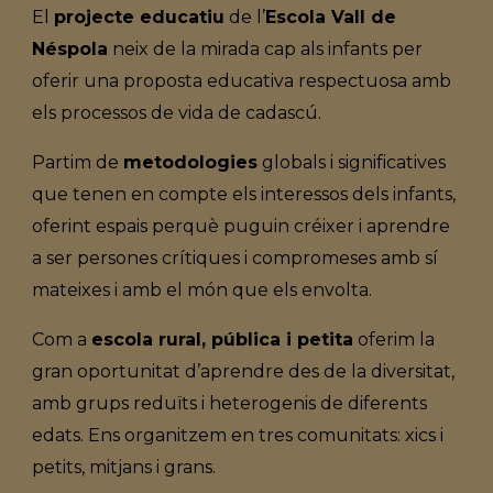
El
projecte educatiu
de l’
Escola Vall de
Néspola
neix de la mirada cap als infants per
oferir una proposta educativa respectuosa amb
els processos de vida de cadascú.
Partim de
metodologies
globals i significatives
que tenen en compte els interessos dels infants,
oferint espais perquè puguin créixer i aprendre
a ser persones crítiques i compromeses amb sí
mateixes i amb el món que els envolta.
Com a
escola rural, pública i petita
oferim la
gran oportunitat d’aprendre des de la diversitat,
amb grups reduïts i heterogenis de diferents
edats. Ens organitzem en tres comunitats: xics i
petits, mitjans i grans.