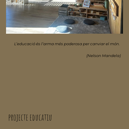
L’educació és l’arma més poderosa per canviar el món.
(Nelson Mandela)
projecte educatiu